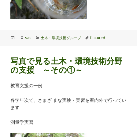
投
作
カ
タ
sas
土木・環境技術グループ
featured
稿
成
テ
グ
日:
者
ゴ
リ
写真で見る土木・環境技術分野
ー
の支援 ～その①～
教育支援の一例
各学年次で、さまざ まな実験・実習を室内外で行ってい
ます
測量学実習