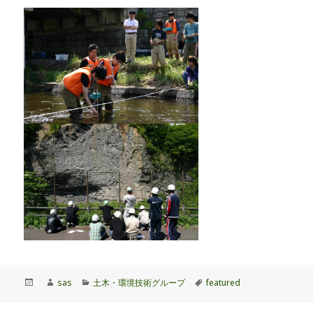
投
作
カ
タ
sas
土木・環境技術グループ
featured
稿
成
テ
グ
日:
者
ゴ