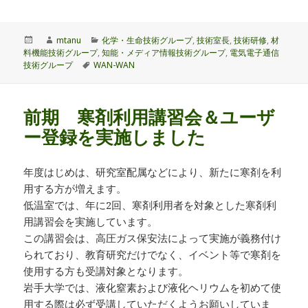
投
作
カ
mtanu
化学・生命技術グループ
,
技術室長
,
技術研修
,
材
稿
成
テ
料機能技術グループ
,
知能・メディア情報技術グループ
,
電気電子通信
日:
者
タ
ゴ
技術グループ
WAN-WAN
グ
リ
ー
前期 寒剤利用講習会＆ユーザ
ー登録を実施しました
年度はじめは、研究室配属などにより、新たに寒剤を利
用する方が増えます。
低温室では、年に2回、寒剤利用者を対象とした寒剤利
用講習会を実施しています。
この講習会は、高圧ガス保安法によって実施が義務付け
られており、教育研究だけでなく、イベント等で寒剤を
使用する方も受講対象となります。
岩手大学では、液化窒素および液化ヘリウムを初めて使
用する際は必ず受講していただくようお願いしていま