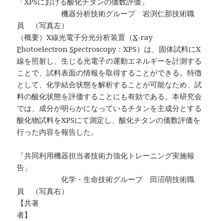
「XPSにおける酸化チタンの価数評価」
機器分析技術グループ 岩渕仁那技術職
員 （写真左）
（概要）X線光電子分光分析装置（
X
-ray
P
hotoelectron
S
pectroscopy：XPS）は、固体試料にX
線を照射し、生じる光電子の運動エネルギーを計測する
ことで、試料表面の情報を取得することができる。特徴
として、化学結合状態を解析することが可能なため、試
料の酸化状態を評価することにも有効である。本研究会
では、成分が明らかになっているチタンを主成分とする
酸化物試料をXPSにて測定し、酸化チタンの価数評価を
行った内容を報告した。
「共同利用機器担当者技術力強化トレーニング実施報
告」
化学・生命技術グループ 田沼萌技術職
員 （写真右）
【共著
者】