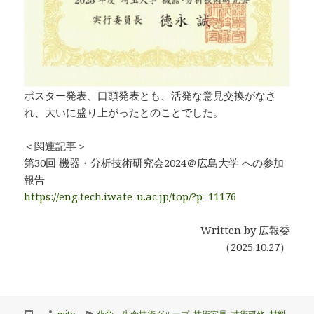
ポスター発表、口頭発表とも、活発な意見交換がなさ
れ、大いに盛り上がったとのことでした。
＜関連記事＞
第30回 機器・分析技術研究会2024＠広島大学 への参加
報告
https://eng.tech.iwate-u.ac.jp/top/?p=11176
Written by 広報委
（2025.10.27）
投
作
カ