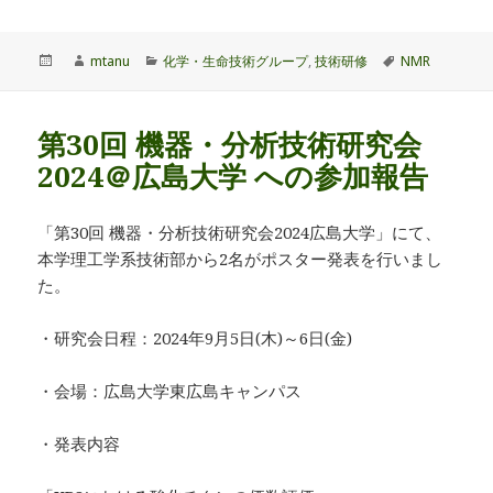
投
作
カ
タ
mtanu
化学・生命技術グループ
,
技術研修
NMR
稿
成
テ
グ
日:
者
ゴ
リ
第30回 機器・分析技術研究会
ー
2024＠広島大学 への参加報告
「第30回 機器・分析技術研究会2024広島大学」にて、
本学理工学系技術部から2名がポスター発表を行いまし
た。
・研究会日程：2024年9月5日(木)～6日(金)
・会場：広島大学東広島キャンパス
・発表内容