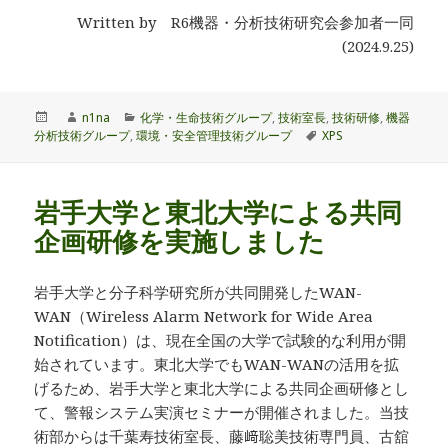
Written by R6機器・分析技術研究会参加者一同
(2024.9.25)
投
作
カ
n1na
化学・生命技術グループ
,
技術室長
,
技術研修
,
機器
稿
成
テ
タ
分析技術グループ
,
環境・安全管理技術グループ
XPS
日:
者
ゴ
グ
リ
ー
岩手大学と東北大学による共同
企画研修を実施しました
岩手大学と分子科学研究所が共同開発したWAN-
WAN（Wireless Alarm Network for Wide Area
Notification）は、現在全国の大学で試験的な利用が開
始されています。東北大学でもWAN-WANの活用を拡
げるため、岩手大学と東北大学による共同企画研修とし
て、警報システム実演セミナーが開催されました。当技
術部からは千葉寿技術室長、藤﨑聡美技術専門員、古舘