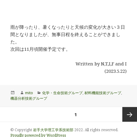
雨が降ったり、暑くなったりと天候の変化が大きい３日
間となりましたが、無事日程を終えることができまし
た。
次回は11月頃開催予定です。
Written by N,T,I,F and I
(2023.5.22)
投
作
カ
mito
化学・生命技術グループ
,
材料機能技術グループ
,
稿
成
テ
機器分析技術グループ
日:
者
ゴ
リ
投
ページ
1
ー
稿
の
次ペー
© Copyright
岩手大学理工学系技術部
2022. All rights reserved.
ペ
Proudly powered by WordPress