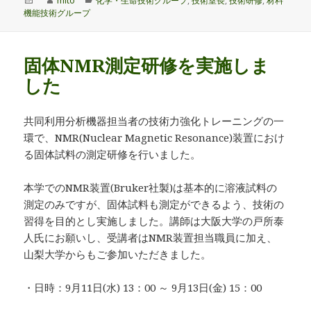
mito
化学・生命技術グループ
,
技術室長
,
技術研修
,
材料
稿
成
テ
機能技術グループ
日:
者
ゴ
リ
ー
固体NMR測定研修を実施しま
した
共同利用分析機器担当者の技術力強化トレーニングの一
環で、NMR(Nuclear Magnetic Resonance)装置におけ
る固体試料の測定研修を行いました。
本学でのNMR装置(Bruker社製)は基本的に溶液試料の
測定のみですが、固体試料も測定ができるよう、技術の
習得を目的とし実施しました。講師は大阪大学の戸所泰
人氏にお願いし、受講者はNMR装置担当職員に加え、
山梨大学からもご参加いただきました。
・日時：9月11日(水) 13：00 ～ 9月13日(金) 15：00