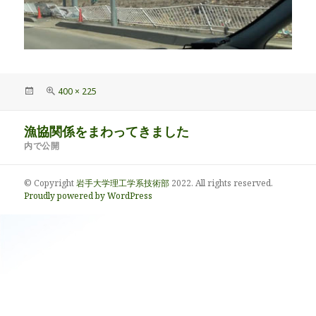
投
フ
400 × 225
稿
ル
日:
サ
投
漁協関係をまわってきました
イ
稿
ズ
内で公開
ナ
ビ
© Copyright
岩手大学理工学系技術部
2022. All rights reserved.
ゲ
Proudly powered by WordPress
ー
シ
ョ
ン