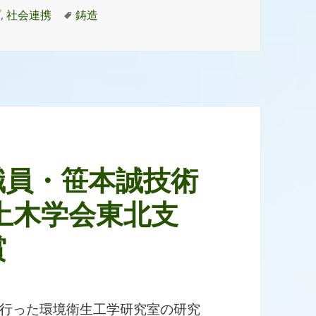
タ
プ
,
社会連携
鋳造
グ
職員・笹本誠技術
度土木学会東北支
賞
行った環境衛生工学研究室の研究