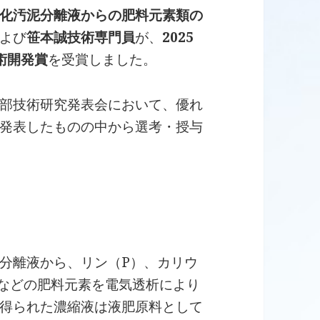
化汚泥分離液からの肥料元素類の
よび
笹本誠技術専門員
が、
2025
術開発賞
を受賞しました。
部技術研究発表会において、優れ
発表したものの中から選考・授与
分離液から、リン（P）、カリウ
）などの肥料元素を電気透析により
得られた濃縮液は液肥原料として