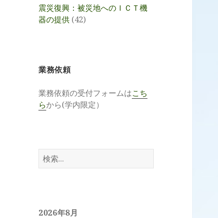
震災復興：被災地へのＩＣＴ機
器の提供
(42)
業務依頼
業務依頼の受付フォームは
こち
ら
から(学内限定）
検
索:
2026年8月