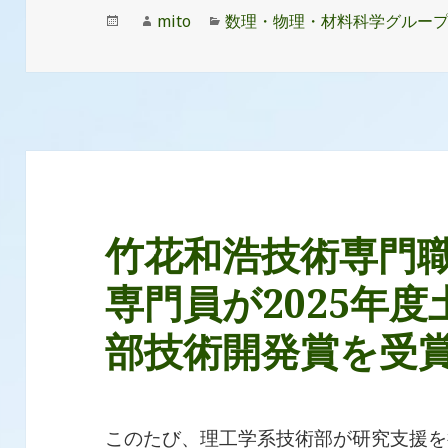
投
作
カ
mito
数理・物理・材料科学グルー
稿
成
テ
日:
者
ゴ
リ
ー
竹花和浩技術専門
専門員が2025年
部技術開発賞を受
このたび、理工学系技術部が研究支援を