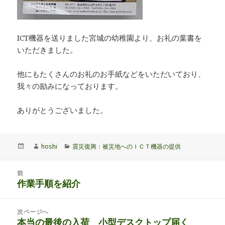
ICT機器を送りました宮城の幼稚園より、お礼の葉書を
いただきました。
他にもたくさんのお礼のお手紙などをいただいており、
我々の励みになっております。
ありがとうございました。
投
作
カ
hoshi
震災復興：被災地へのＩＣＴ機器の提供
稿
成
テ
日:
者
ゴ
投
リ
前
稿
作業手順を紹介
ー
前
ナ
の
ビ
投
次ページへ
ゲ
稿:
本当の最後の入荷 小型デスクトップ届く
次