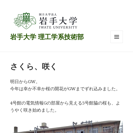
岩手大学 理工学系技術部
メニュ
ーとウ
ィジェ
ット
さくら、咲く
明日からGW。
今年は幸か不幸か桜の開花がGWまでずれ込みました。
4号館の電気情報Gの部屋から見える5号館脇の桜も、よ
うやく咲き始めました。