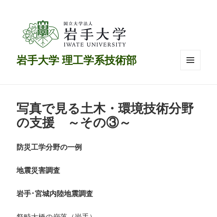
岩手大学 理工学系技術部
メニュ
ーとウ
ィジェ
ット
写真で見る土木・環境技術分野
の支援 ～その③～
防災工学分野の一例
地震災害調査
岩手･宮城内陸地震調査
祭畤大橋の崩落（岩手）