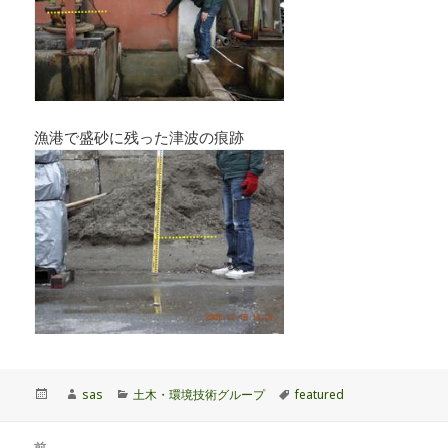
漁港で盛砂に残った津波の痕跡
投
作
カ
タ
sas
土木・環境技術グループ
featured
稿
成
テ
グ
日:
者
ゴ
投
リ
前