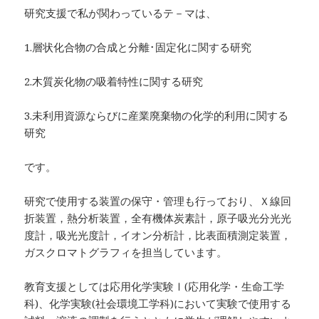
研究支援で私が関わっているテ－マは、
1.層状化合物の合成と分離･固定化に関する研究
2.木質炭化物の吸着特性に関する研究
3.未利用資源ならびに産業廃棄物の化学的利用に関する
研究
です。
研究で使用する装置の保守・管理も行っており、Ｘ線回
折装置，熱分析装置，全有機体炭素計，原子吸光分光光
度計，吸光光度計，イオン分析計，比表面積測定装置，
ガスクロマトグラフィを担当しています。
教育支援としては応用化学実験Ⅰ(応用化学・生命工学
科)、化学実験(社会環境工学科)において実験で使用する