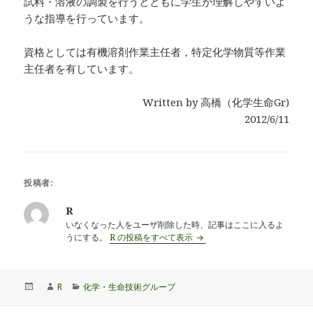
試料・溶液の調製を行うとともに学生が理解しやすいよ
うな指導を行っています。
資格としては有機溶剤作業主任者，特定化学物質等作業
主任者を有しています。
Written by 高橋（化学生命Gr)
2012/6/11
投稿者:
R
いなくなった人をユーザ削除した時、記事はここに入るよ
うにする。
R の投稿をすべて表示
投
作
カ
R
化学・生命技術グループ
稿
成
テ
日:
者
ゴ