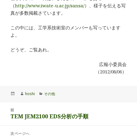
（
http://www.iwate-u.ac.jp/sansa/
）、様子を伝える写
真が多数掲載さています。
この中には、工学系技術室のメンバーも写っています
よ。
どうぞ、ご覧あれ。
広報小委員会
（2012/08/06）
投
作
カ
hoshi
その他
稿
成
テ
日:
者
ゴ
投
リ
前
稿
TEM JEM2100 EDS分析の手順
ー
前
ナ
の
ビ
投
次ページへ
ゲ