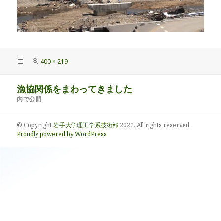
投
フ
400 × 219
稿
ル
日:
サ
投
漁協関係をまわってきました
イ
稿
ズ
内で公開
ナ
ビ
© Copyright
岩手大学理工学系技術部
2022. All rights reserved.
ゲ
Proudly powered by WordPress
ー
シ
ョ
ン