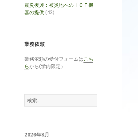
震災復興：被災地へのＩＣＴ機
器の提供
(42)
業務依頼
業務依頼の受付フォームは
こち
ら
から(学内限定）
検
索:
2026年8月