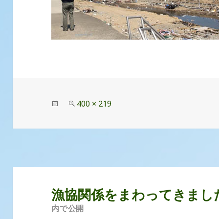
投
フ
400 × 219
稿
ル
日:
サ
イ
ズ
投
稿
漁協関係をまわってきまし
ナ
内で公開