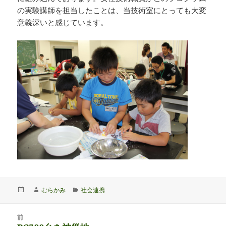
の実験講師を担当したことは、当技術室にとっても大変
意義深いと感じています。
投
作
カ
むらかみ
社会連携
稿
成
テ
日:
者
ゴ
投
リ
前
稿
ー