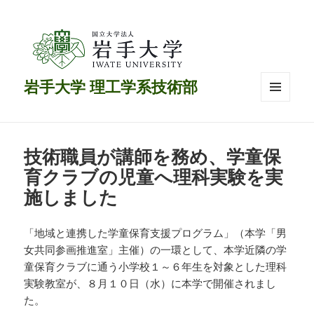
岩手大学 理工学系技術部
メニュ
ーとウ
ィジェ
ット
技術職員が講師を務め、学童保
育クラブの児童へ理科実験を実
施しました
「地域と連携した学童保育支援プログラム」（本学「男
女共同参画推進室」主催）の一環として、本学近隣の学
童保育クラブに通う小学校１～６年生を対象とした理科
実験教室が、８月１０日（水）に本学で開催されまし
た。