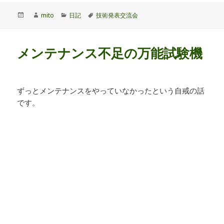
投
作
カ
タ
mito
日記
技術発表交流会
稿
成
テ
グ
日:
者
ゴ
リ
メンテナンス不足の万能試験機
ー
ずっとメンテナンスをやっていなかったという自戒の話
です。