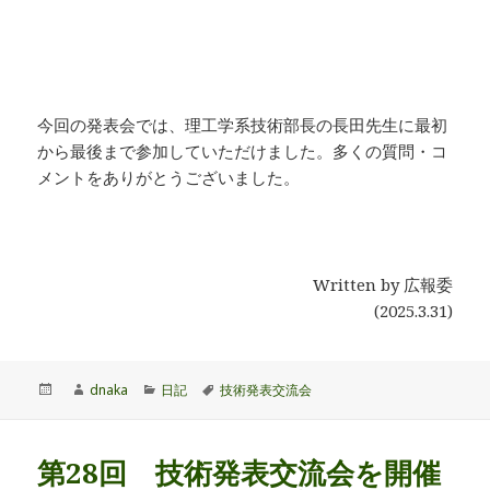
今回の発表会では、理工学系技術部長の長田先生に最初
から最後まで参加していただけました。多くの質問・コ
メントをありがとうございました。
Written by 広報委
(2025.3.31)
投
作
カ
タ
dnaka
日記
技術発表交流会
稿
成
テ
グ
日:
者
ゴ
リ
第28回 技術発表交流会を開催
ー