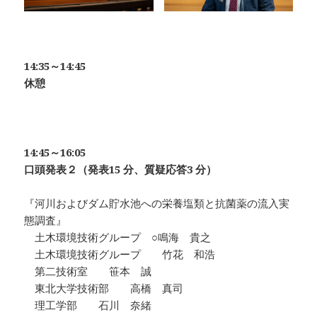
14:35～14:45
休憩
14:45～16:05
口頭発表２（発表15 分、質疑応答3 分）
『河川およびダム貯水池への栄養塩類と抗菌薬の流入実
態調査』
土木環境技術グループ ○鳴海 貴之
土木環境技術グループ 竹花 和浩
第二技術室 笹本 誠
東北大学技術部 高橋 真司
理工学部 石川 奈緒