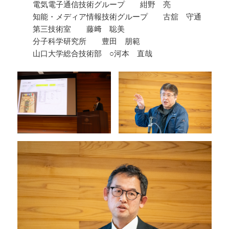
電気電子通信技術グループ 紺野 亮
知能・メディア情報技術グループ 古舘 守通
第三技術室 藤﨑 聡美
分子科学研究所 豊田 朋範
山口大学総合技術部 ○河本 直哉