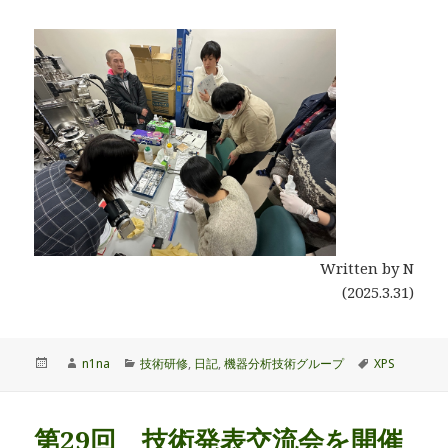
Written by N
(2025.3.31)
投
作
カ
タ
n1na
技術研修
,
日記
,
機器分析技術グループ
XPS
稿
成
テ
グ
日:
者
ゴ
リ
第29回 技術発表交流会を開催
ー