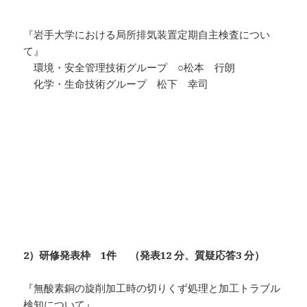
『岩手大学における局所排気装置定期自主検査につい
て』
環境・安全管理技術グループ ○松本 行朗
化学・生命技術グループ 松下 幸司
2）研修発表枠 1件
（発表12 分、質疑応答3 分）
『無酸素銅の旋削加工時の切りくず処理と加工トラブル
検知について』