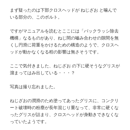
まず疑ったのは下部クロスヘッドが ねじざお と噛んで
いる部分の、このボルト。
ですがマニュアルを読むとここには「バックラッシ除去
機構」なるものがあり、ねじ間の嚙み合わせの隙間を無
くし円滑に荷重をかけるための構造のようで、クロスヘ
ッドが動かなくなる程の影響は無さそうです。
ここで気付きました、ねじざお の下に硬そうなグリスが
溜まってはみ出している・・・？
写真は撮り忘れました。
ねじざおの潤滑のため塗ってあったグリスに、コンクリ
ート破壊時の粉塵が長年混じり重なって、非常に硬くな
ったグリスが詰まり、クロスヘッドが身動きできなくな
っていたようです。