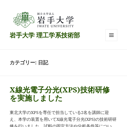
岩手大学 理工学系技術部
メニュ
ーとウ
ィジェ
ット
カテゴリー:
日記
X線光電子分光(XPS)技術研修
を実施しました
東北大学のXPSを専任で担当している2名を講師に迎
え、本学の装置を用いてX線光電子分光(XPS)の技術研研
修を行いました。試料の固定方法や分析条件等につい