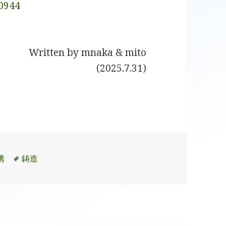
10944
Written by mnaka & mito
(2025.7.31)
タ
携
鋳造
グ