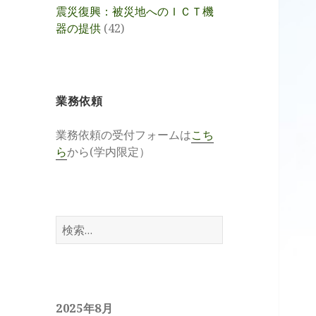
震災復興：被災地へのＩＣＴ機
器の提供
(42)
業務依頼
業務依頼の受付フォームは
こち
ら
から(学内限定）
検
索:
2025年8月