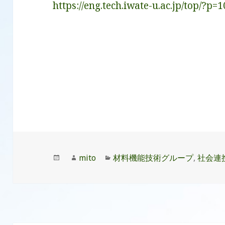
https://eng.tech.iwate-u.ac.jp/top/?p=
投
作
カ
mito
材料機能技術グループ
,
社会連
稿
成
テ
日:
者
ゴ
リ
ー