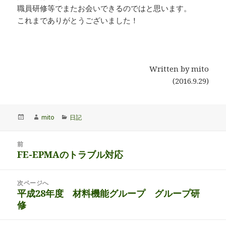
職員研修等でまたお会いできるのではと思います。
これまでありがとうございました！
Written by mito
(2016.9.29)
投
作
カ
mito
日記
稿
成
テ
日:
者
ゴ
投
リ
前
稿
FE-EPMAのトラブル対応
ー
前
ナ
の
ビ
投
次ページへ
ゲ
稿:
平成28年度 材料機能グループ グループ研
次
ー
修
の
シ
投
ョ