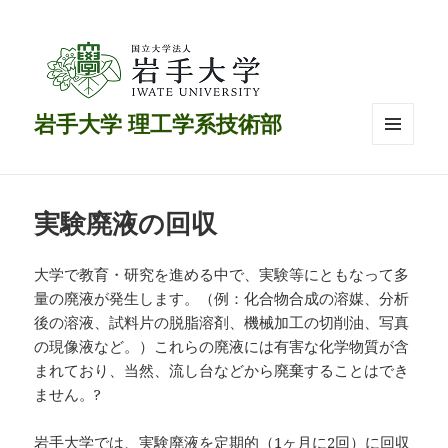
岩手大学 理工学系技術部
メニュ
ーとウ
ィジェ
ット
実験廃液の回収
大学で教育・研究を進める中で、実験等にともなって多
量の廃液が発生します。（例：化合物合成の溶媒、分析
後の溶液、試料片の脱脂溶剤、機械加工の切削油、写真
の現像液など。）これらの廃液には有害な化学物質が含
まれており、当然、流し台などから廃棄することはでき
ません。?
岩手大学では、実験廃液を定期的（1ヶ月に2回）に回収