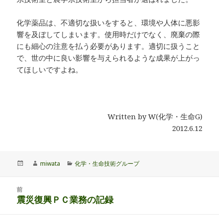
化学薬品は、不適切な扱いをすると、環境や人体に悪影
響を及ぼしてしまいます。使用時だけでなく、廃棄の際
にも細心の注意を払う必要があります。適切に扱うこと
で、世の中に良い影響を与えられるような成果が上がっ
てほしいですよね。
Written by W(化学・生命G)
2012.6.12
投
作
カ
miwata
化学・生命技術グループ
稿
成
テ
日:
者
ゴ
投
リ
前
稿
震災復興ＰＣ業務の記録
ー
前
ナ
の
ビ