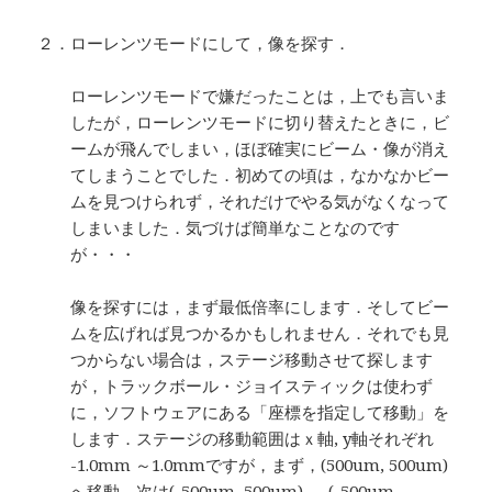
２．ローレンツモードにして，像を探す．
ローレンツモードで嫌だったことは，上でも言いま
したが，ローレンツモードに切り替えたときに，ビ
ームが飛んでしまい，ほぼ確実にビーム・像が消え
てしまうことでした．初めての頃は，なかなかビー
ムを見つけられず，それだけでやる気がなくなって
しまいました．気づけば簡単なことなのです
が・・・
像を探すには，まず最低倍率にします．そしてビー
ムを広げれば見つかるかもしれません．それでも見
つからない場合は，ステージ移動させて探します
が，トラックボール・ジョイスティックは使わず
に，ソフトウェアにある「座標を指定して移動」を
します．ステージの移動範囲はｘ軸, y軸それぞれ
-1.0mm ～1.0mmですが，まず，(500um, 500um)
へ移動，次は(-500um, 500um) → (-500um,