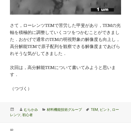
さて，ローレンツTEMで苦労した甲斐があり，TEMの光
軸を積極的に調整していくコツをつかむことができまし
た．おかげで通常のTEMの明視野象の解像度も向上し，
高分解能TEMで原子配列を観察できる解像度まであげら
れそうな気がしてきました．
次回は，高分解能TEMについて書いてみようと思いま
す．
（つづく）
投
作
カ
タ
むらかみ
材料機能技術グループ
TEM
,
ピント
,
ロー
稿
成
テ
グ
レンツ
,
初心者
日:
者
ゴ
リ
投
ー
前