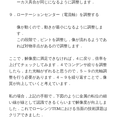
ーカス具合が同じになるように調整します．
９．ローテーションセンター（電流軸）を調整する
像が動くので，動きが最小になるように調整しま
す．
この段階で，ピントを調整し，像が流れるようであ
れば対物非点があるので調整します．
ここで，解像度に満足できなければ，４に戻り，倍率を
上げてチェックしてみます．４でコンデンサ絞りを調整
したら，また光軸がずれると思うので，５～９の光軸調
整を行う必要があります．４～９を繰り返すことで，像
質が向上していくと考えています．
私の場合，上記の手順で，下図のように金属の転位の細
い線が線として認識できるくらいまで解像度が向上しま
した．これでローレンツTEMにおける当面の技術課題は
クリアできました．