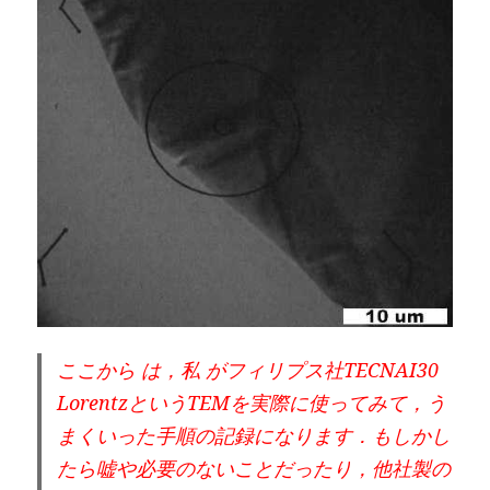
ここから は，
私 がフィリプス社TECNAI30
LorentzというTEMを実際に使ってみて，う
まくいった手順の記録になります．
もしかし
たら嘘や必要のないことだったり，他社製の