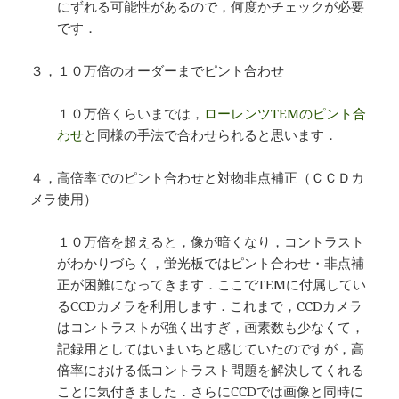
にずれる可能性があるので，何度かチェックが必要
です．
３，１０万倍のオーダーまでピント合わせ
１０万倍くらいまでは，
ローレンツTEMのピント合
わせ
と同様の手法で合わせられると思います．
４，高倍率でのピント合わせと対物非点補正（ＣＣＤカ
メラ使用）
１０万倍を超えると，像が暗くなり，コントラスト
がわかりづらく，蛍光板ではピント合わせ・非点補
正が困難になってきます．ここでTEMに付属してい
るCCDカメラを利用します．これまで，CCDカメラ
はコントラストが強く出すぎ，画素数も少なくて，
記録用としてはいまいちと感じていたのですが，高
倍率における低コントラスト問題を解決してくれる
ことに気付きました．さらにCCDでは画像と同時に