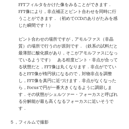
FFTフィルタをかけた像をみることができます．
FFT像により，非点補正とピント合わせを同時に行
うことができます．（初めてCCDのありがたみを感
じた瞬間です！）
ピント合わせの場所ですが，アモルファス（非晶
質）の場所で行うのが原則です．（鉄系の試料だと
最薄部に酸化膜があり，そこがアモルファスになっ
ているようです） ある程度ピント・非点が合って
る状態だと，FFT像は丸くなります．非点がでてい
るとFFT像が楕円状になるので，対物非点を調整
し，FFT像を真円に近づけます．非点がなくなった
ら，Focusで円が一番大きくなるように調節しま
す．その状態がシェルツァー・フォーカスと呼ばれ
る分解能が最も高くなるフォーカスに近いそうで
す．
５，フィルムで撮影