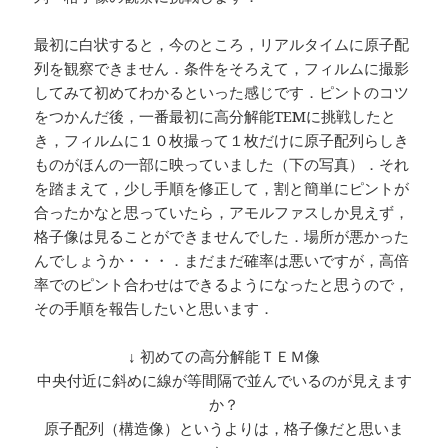
最初に白状すると，今のところ，リアルタイムに原子配
列を観察できません．条件をそろえて，フィルムに撮影
してみて初めてわかるといった感じです．ピントのコツ
をつかんだ後，一番最初に高分解能TEMに挑戦したと
き，フィルムに１０枚撮って１枚だけに原子配列らしき
ものがほんの一部に映っていました（下の写真）．それ
を踏まえて，少し手順を修正して，割と簡単にピントが
合ったかなと思っていたら，アモルファスしか見えず，
格子像は見ることができませんでした．場所が悪かった
んでしょうか・・・．まだまだ確率は悪いですが，高倍
率でのピント合わせはできるようになったと思うので，
その手順を報告したいと思います．
↓ 初めての高分解能ＴＥＭ像
中央付近に斜めに線が等間隔で並んでいるのが見えます
か？
原子配列（構造像）というよりは，格子像だと思いま