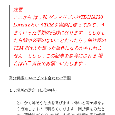
注意
ここから は，
私 がフィリプス社TECNAI30
LorentzというTEMを実際に使ってみて，う
まくいった手順の記録になります．
もしかし
たら嘘や必要のないことだったり，他社製の
TEMではまた違った操作になるかもしれま
せん．もしも，この記事を参考にされる 場
合は自己責任でお願いいたします．
高分解能TEMのピント合わせの手順
１，場所の選定（低倍率時）
とにかく薄そうな所を選びます．薄いと電子線をよ
く透過しますので明るくなります．回折像をみたと
きに菊池線がでていれば，まずその場所の高分解能