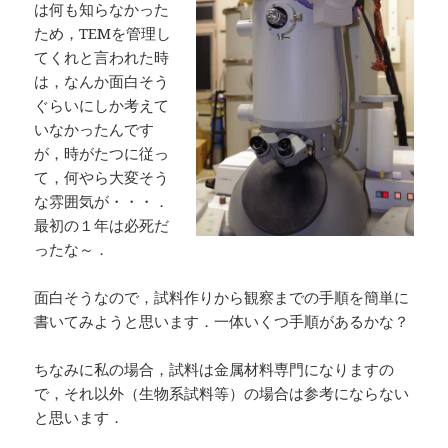
は何も知らなかった
ため，TEMを管理し
てくれと言われた時
は，なんか面白そう
ぐらいにしか考えて
いなかったんです
が，時がたつに従っ
て，何やら大変そう
な雰囲気が・・・．
最初の１年は必死だ
ったな～．
面白そうなので，試料作りから観察までの手順を簡単に
書いてみようと思います．一体いくつ手順があるかな？
ちなみに私の場合，試料は金属材料専門になりますの
で，それ以外（生物系試料等）の場合は参考にならない
と思います．