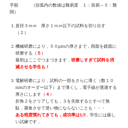
手順 （括弧内の数値は難易度 １：容易～５：難
関）
直径３ｍｍ 厚さ１ｍｍ以下の試料を切り出す
（２）
…
機械研磨により，５０μmの厚さまで，両面を鏡面に
研磨する（
５
）
最初はここでつまづきます．
研磨しすぎて試料を消
滅させる学生も！
…
電解研磨により，試料の一部をさらに薄く（数１０
nmのオーダー以下）まで薄くし，電子線が透過する
厚さにします（
４
）
折角２をクリアしても，３を失敗するとすべて無
駄．腐食させて使い物にならないことも・・・
ある程度慣れてきても，成功率は1/3
．学生には厳し
い試練です．