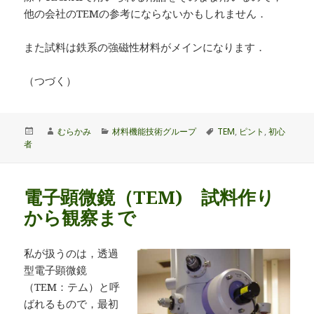
他の会社のTEMの参考にならないかもしれません．
また試料は鉄系の強磁性材料がメインになります．
（つづく）
投
作
カ
タ
むらかみ
材料機能技術グループ
TEM
,
ピント
,
初心
稿
成
テ
グ
者
日:
者
ゴ
リ
ー
電子顕微鏡（TEM) 試料作り
から観察まで
私が扱うのは，透過
型電子顕微鏡
（TEM：テム）と呼
ばれるもので，最初