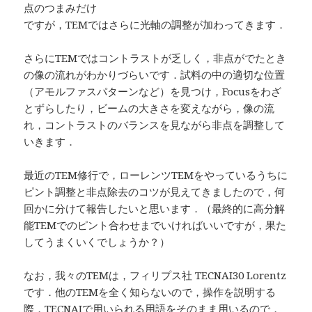
点のつまみだけ
ですが，TEMではさらに光軸の調整が加わってきます．
さらにTEMではコントラストが乏しく，非点がでたとき
の像の流れがわかりづらいです．試料の中の適切な位置
（アモルファスパターンなど）を見つけ，Focusをわざ
とずらしたり，ビームの大きさを変えながら，像の流
れ，コントラストのバランスを見ながら非点を調整して
いきます．
最近のTEM修行で，ローレンツTEMをやっているうちに
ピント調整と非点除去のコツが見えてきましたので，何
回かに分けて報告したいと思います．（最終的に高分解
能TEMでのピント合わせまでいければいいですが，果た
してうまくいくでしょうか？）
なお，我々のTEMは，フィリプス社 TECNAI30 Lorentz
です．他のTEMを全く知らないので，操作を説明する
際，TECNAIで用いられる用語をそのまま用いるので，