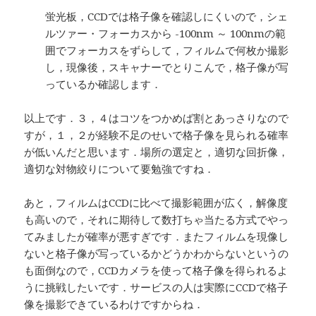
蛍光板，CCDでは格子像を確認しにくいので，シェ
ルツァー・フォーカスから -100nm ～ 100nmの範
囲でフォーカスをずらして，フィルムで何枚か撮影
し，現像後，スキャナーでとりこんで，格子像が写
っているか確認します．
以上です．３，４はコツをつかめば割とあっさりなので
すが，１，２が経験不足のせいで格子像を見られる確率
が低いんだと思います．場所の選定と，適切な回折像，
適切な対物絞りについて要勉強ですね．
あと，フィルムはCCDに比べて撮影範囲が広く，解像度
も高いので，それに期待して数打ちゃ当たる方式でやっ
てみましたが確率が悪すぎです．またフィルムを現像し
ないと格子像が写っているかどうかわからないというの
も面倒なので，CCDカメラを使って格子像を得られるよ
うに挑戦したいです．サービスの人は実際にCCDで格子
像を撮影できているわけですからね．