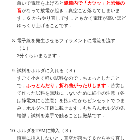
急いで電圧を上げると
鏡筒内で「カツッ」と恐怖の
音
がなって放電が起き，真空ごと落ちてしまいま
す．６ からやり直しです．ともかく電圧が高いほど
ゆっくり上げることです．
…
電子線を発生させるフィラメントに電流を流す
（１）
2分くらいまちます．
…
試料をホルダに入れる（３）
すごく小さく軽い試料なので，ちょっとしたこと
で，
ふっとんだり，折れ曲がったりします
．苦労し
て作った試料を無駄にしないために細心の注意（冬
は静電気にも注意）を払いながらピンセットでつま
み，ホルダへ正確に載せます．もちろんホルダの先
端部，試料を素手で触ることは厳禁です．
…
ホルダをTEMに挿入（３）
慎重に挿入しないと，真空が落ちて６からやり直し