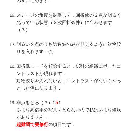
わずに進めます．
…
ステージの角度を調整して，回折像の２点が明るく
光っている状態（２波回折条件）に合わせます
（３）
…
明るい２点のうち透過波のみが見えるように対物絞
りを入れます．(1)
…
回折像モードを解除すると，試料の組織に従ったコ
ントラストが現れます．
対物絞りを入れないと，コントラストがないもやっ
とした像になります．
…
非点をとる（？）(
５
)
あまり高倍率の写真をとらないので私はあまり経験
がありません．
超難関で要修行
の項目です．
…