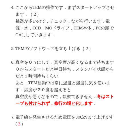
…
ここからTEMの操作です．まずスタートアップさせ
ます．（２）
補器が多いので，チェックしながら行います．電
源，水，CCD，MOドライブ，TEM本体，PCの順で
Onにしていきます．
…
TEMのソフトウェアを立ち上げる（２）
…
真空をＯｎにして，真空度が高くなるまで待ちます
０からスタートだと半日待ち．スタンバイ状態から
だと１時間待ちくらい
あと，TEM起動中は常に温度と湿度に気を使いま
す．温度が２０度を超えると
真空度が悪くなるので，観察できません．
冬はスト
ーブも付けられず，修行の場と化します
．
…
電子線を発生させるため電圧を300kVまで上げます
(
３
）