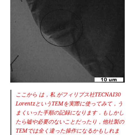
ここから は，
私 がフィリプス社TECNAI30
LorentzというTEMを実際に使ってみて，う
まくいった手順の記録になります．
もしかし
たら嘘や必要のないことだったり，他社製の
TEMでは全く違った操作になるかもしれま