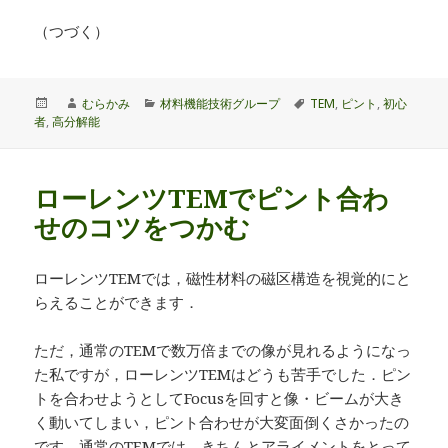
（つづく）
投
作
カ
タ
むらかみ
材料機能技術グループ
TEM
,
ピント
,
初心
稿
成
テ
グ
者
,
高分解能
日:
者
ゴ
リ
ー
ローレンツTEMでピント合わ
せのコツをつかむ
ローレンツTEMでは，磁性材料の磁区構造を視覚的にと
らえることができます．
ただ，通常のTEMで数万倍までの像が見れるようになっ
た私ですが，ローレンツTEMはどうも苦手でした．ピン
トを合わせようとしてFocusを回すと像・ビームが大き
く動いてしまい，ピント合わせが大変面倒くさかったの
です．通常のTEMでは，きちんとアライメントをとって