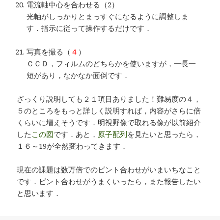
電流軸中心を合わせる（2）
光軸がしっかりとまっすぐになるように調整しま
す．指示に従って操作するだけです．
…
写真を撮る（
４
）
ＣＣＤ，フィルムのどちらかを使いますが，一長一
短があり，なかなか面倒です．
ざっくり説明しても２１項目ありました！難易度の４，
５のところをもっと詳しく説明すれば，内容がさらに倍
くらいに増えそうです．明視野像で取れる像が以前紹介
した
この図
です．あと，
原子配列
を見たいと思ったら，
１６～19が全然変わってきます．
現在の課題は数万倍でのピント合わせがいまいちなこと
です．ピント合わせがうまくいったら，また報告したい
と思います．