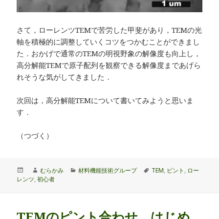
さて，ローレンツTEMで苦労した甲斐があり，TEMの光
軸を積極的に調整していくコツをつかむことができまし
た．おかげで通常のTEMの明視野象の解像度も向上し，
高分解能TEMで原子配列を観察できる解像度まであげら
れそうな気がしてきました．
次回は，高分解能TEMについて書いてみようと思いま
す．
（つづく）
投
作
カ
タ
むらかみ
材料機能技術グループ
TEM
,
ピント
,
ロー
稿
成
テ
グ
レンツ
,
初心者
日:
者
ゴ
リ
ー
TEMのピント合わせ はじめ