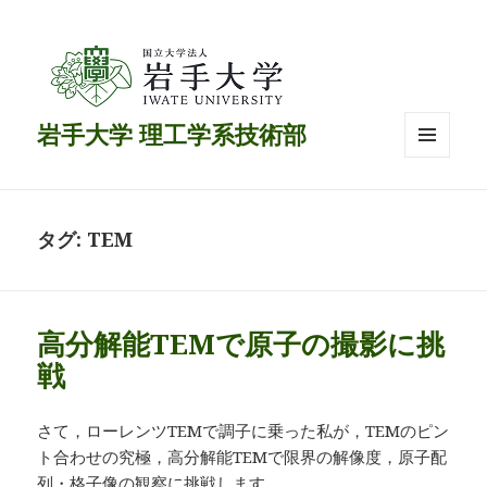
岩手大学 理工学系技術部
メニュ
ーとウ
ィジェ
ット
タグ:
TEM
高分解能TEMで原子の撮影に挑
戦
さて，ローレンツTEMで調子に乗った私が，TEMのピン
ト合わせの究極，高分解能TEMで限界の解像度，原子配
列・格子像の観察に挑戦します．