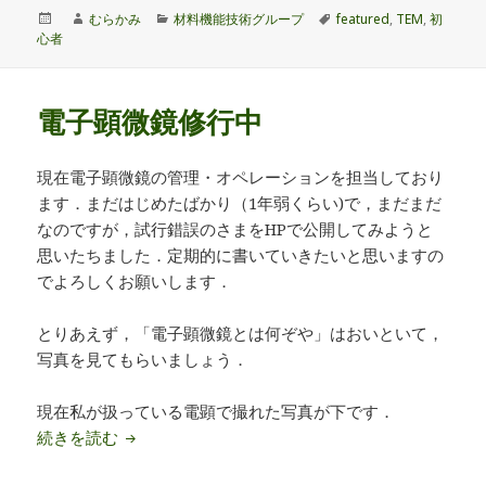
投
作
カ
タ
むらかみ
材料機能技術グループ
featured
,
TEM
,
初
稿
成
テ
グ
心者
日:
者
ゴ
リ
ー
電子顕微鏡修行中
現在電子顕微鏡の管理・オペレーションを担当しており
ます．まだはじめたばかり（1年弱くらい)で，まだまだ
なのですが，試行錯誤のさまをHPで公開してみようと
思いたちました．定期的に書いていきたいと思いますの
でよろしくお願いします．
とりあえず，「電子顕微鏡とは何ぞや」はおいといて，
写真を見てもらいましょう．
現在私が扱っている電顕で撮れた写真が下です．
電子顕微鏡修行中
続きを読む