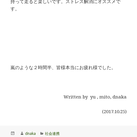
持って走ると楽しいです。ストレス解消にオススメで
す。
嵐のような２時間半、皆様本当にお疲れ様でした。
Written by yu , mito, dnaka
(2017.10.25)
投
作
カ
dnaka
社会連携