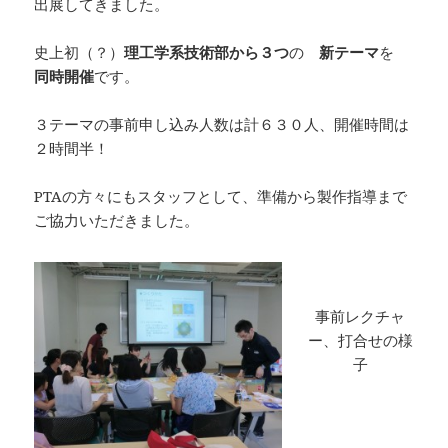
出展してきました。
史上初（？）
理工学系技術部から３つ
の
新テーマ
を
同時開催
です。
３テーマの事前申し込み人数は計６３０人、開催時間は
２時間半！
PTAの方々にもスタッフとして、準備から製作指導まで
ご協力いただきました。
事前レクチャ
ー、打合せの様
子